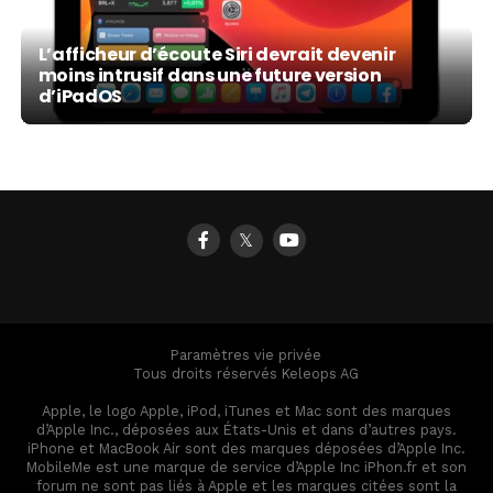
L’afficheur d’écoute Siri devrait devenir
moins intrusif dans une future version
d’iPadOS
𝕏
Paramètres vie privée
Tous droits réservés Keleops AG
Apple, le logo Apple, iPod, iTunes et Mac sont des marques
d’Apple Inc., déposées aux États-Unis et dans d’autres pays.
iPhone et MacBook Air sont des marques déposées d’Apple Inc.
MobileMe est une marque de service d’Apple Inc iPhon.fr et son
forum ne sont pas liés à Apple et les marques citées sont la