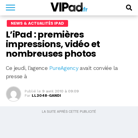
NEWS & ACTUALITÉS IPAD
L’iPad : premières
impressions, vidéo et
nombreuses photos
Ce jeudi, l’agence
PureAgency
avait conviée la
presse à
Publié le
9 avril 2010 à 09:09
Par
LL2048-GANDI