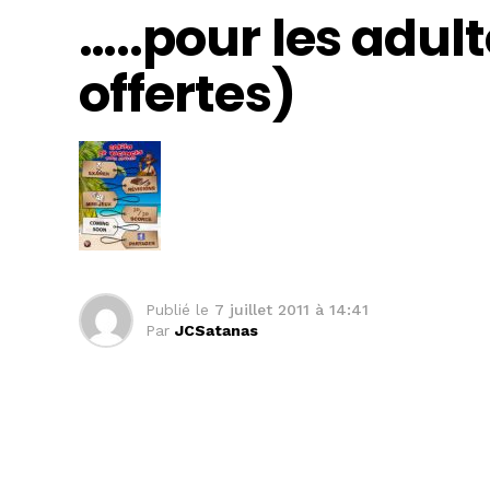
…..pour les adult
offertes)
Publié le
7 juillet 2011 à 14:41
Par
JCSatanas