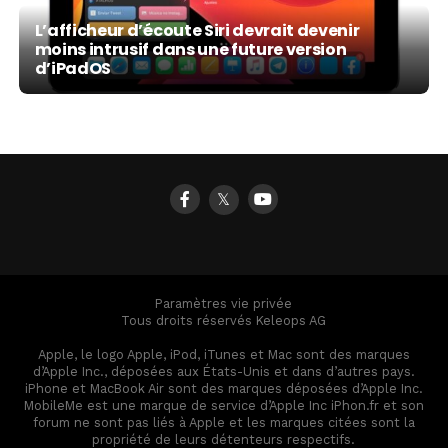
L’afficheur d’écoute Siri devrait devenir
moins intrusif dans une future version
d’iPadOS
𝕏
Paramètres vie privée
Tous droits réservés Keleops AG
Apple, le logo Apple, iPod, iTunes et Mac sont des marques
d’Apple Inc., déposées aux États-Unis et dans d’autres pays.
iPhone et MacBook Air sont des marques déposées d’Apple Inc.
MobileMe est une marque de service d’Apple Inc iPhon.fr et son
forum ne sont pas liés à Apple et les marques citées sont la
propriété de leurs détenteurs respectifs.