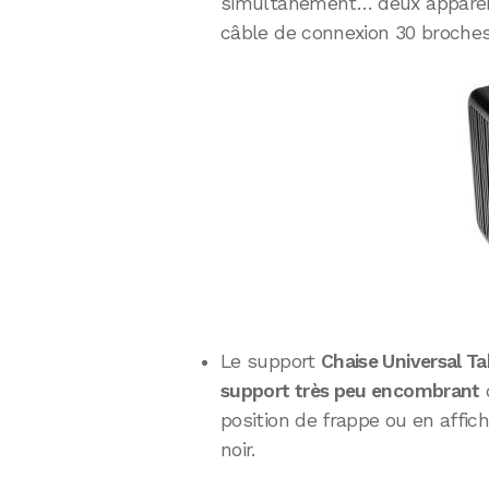
simultanément… deux appareils
câble de connexion 30 broche
Le support
Chaise Universal T
support très peu encombrant
q
position de frappe ou en affich
noir.