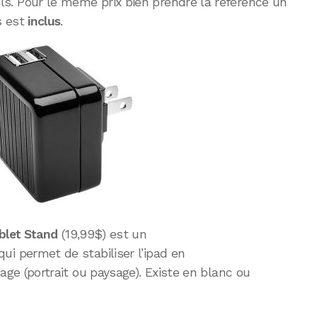
. Pour le même prix bien prendre la référence un
s est
inclus
.
ablet Stand
(19,99$) est un
ui permet de stabiliser l’ipad en
age (portrait ou paysage). Existe en blanc ou