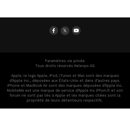
𝕏
Paramètres vie privée
Tous droits réservés Keleops AG
Apple, le logo Apple, iPod, iTunes et Mac sont des marques
d’Apple Inc., déposées aux États-Unis et dans d’autres pays.
iPhone et MacBook Air sont des marques déposées d’Apple Inc.
MobileMe est une marque de service d’Apple Inc iPhon.fr et son
forum ne sont pas liés à Apple et les marques citées sont la
propriété de leurs détenteurs respectifs.