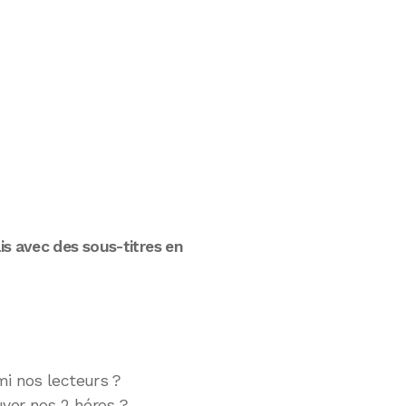
s avec des sous-titres en
i nos lecteurs ?
uver nos 2 héros ?