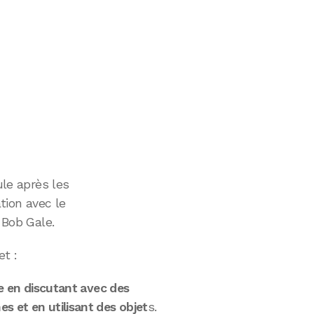
ule après les
ation avec le
 Bob Gale.
et :
re en discutant avec des
s et en utilisant des objet
s.