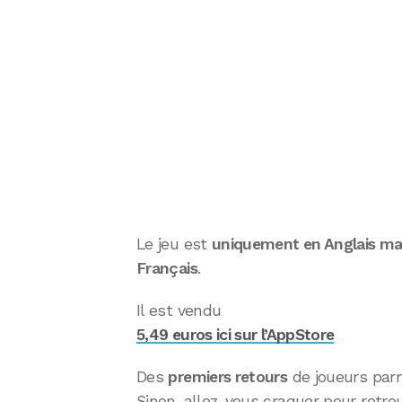
Le jeu est
uniquement en Anglais mai
Français
.
Il est vendu
5,49 euros ici sur l’AppStore
Des
premiers retours
de joueurs parm
Sinon, allez-vous craquer pour retro