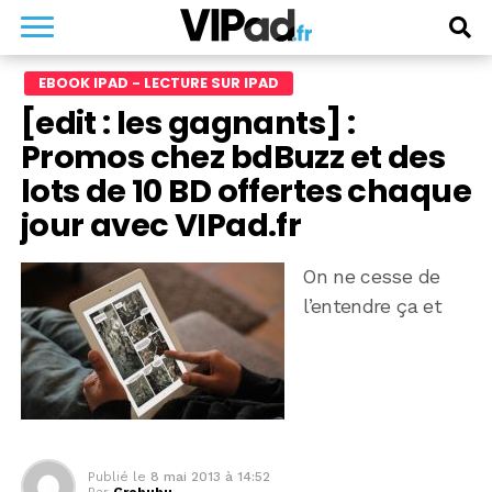
EBOOK IPAD - LECTURE SUR IPAD
[edit : les gagnants] :
Promos chez bdBuzz et des
lots de 10 BD offertes chaque
jour avec VIPad.fr
On ne cesse de
l’entendre ça et
Publié le
8 mai 2013 à 14:52
Par
Grobubu