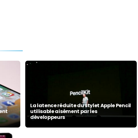
La latence réduite du stylet Apple Pencil
ment
utilisable aisément par les
développeurs