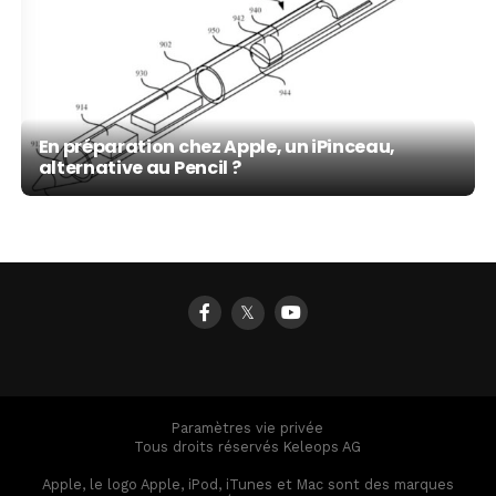
En préparation chez Apple, un iPinceau,
alternative au Pencil ?
𝕏
Paramètres vie privée
Tous droits réservés Keleops AG
Apple, le logo Apple, iPod, iTunes et Mac sont des marques