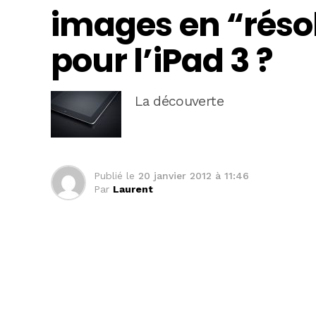
images en “résol
pour l’iPad 3 ?
La découverte
Publié le
20 janvier 2012 à 11:46
Par
Laurent