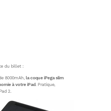
e du billet :
é de 8000mAh,
la coque iPega slim
nomie à votre iPad
. Pratique,
Pad 2.