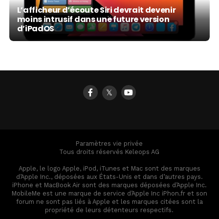
L’afficheur d’écoute Siri devrait devenir
moins intrusif dans une future version
d’iPadOS
𝕏
Paramètres vie privée
Tous droits réservés Keleops AG
Apple, le logo Apple, iPod, iTunes et Mac sont des marques
d’Apple Inc., déposées aux États-Unis et dans d’autres pays.
iPhone et MacBook Air sont des marques déposées d’Apple Inc.
MobileMe est une marque de service d’Apple Inc iPhon.fr et son
forum ne sont pas liés à Apple et les marques citées sont la
propriété de leurs détenteurs respectifs.