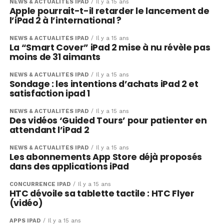
NEWS & ACTUALITÉS IPAD
Il y a 15 ans
Apple pourrait-t-il retarder le lancement de
l’iPad 2 à l’international ?
NEWS & ACTUALITÉS IPAD
Il y a 15 ans
La “Smart Cover” iPad 2 mise à nu révèle pas
moins de 31 aimants
NEWS & ACTUALITÉS IPAD
Il y a 15 ans
Sondage : les intentions d’achats iPad 2 et
satisfaction ipad 1
NEWS & ACTUALITÉS IPAD
Il y a 15 ans
Des vidéos ‘Guided Tours’ pour patienter en
attendant l’iPad 2
NEWS & ACTUALITÉS IPAD
Il y a 15 ans
Les abonnements App Store déjà proposés
dans des applications iPad
CONCURRENCE IPAD
Il y a 15 ans
HTC dévoile sa tablette tactile : HTC Flyer
(vidéo)
APPS IPAD
Il y a 15 ans