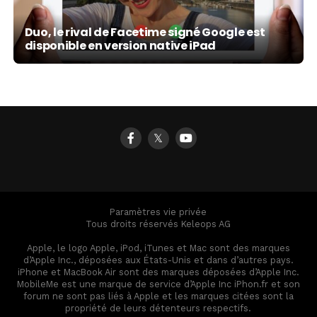
Duo, le rival de Facetime signé Google est
disponible en version native iPad
𝕏
Paramètres vie privée
Tous droits réservés Keleops AG
Apple, le logo Apple, iPod, iTunes et Mac sont des marques
d’Apple Inc., déposées aux États-Unis et dans d’autres pays.
iPhone et MacBook Air sont des marques déposées d’Apple Inc.
MobileMe est une marque de service d’Apple Inc iPhon.fr et son
forum ne sont pas liés à Apple et les marques citées sont la
propriété de leurs détenteurs respectifs.