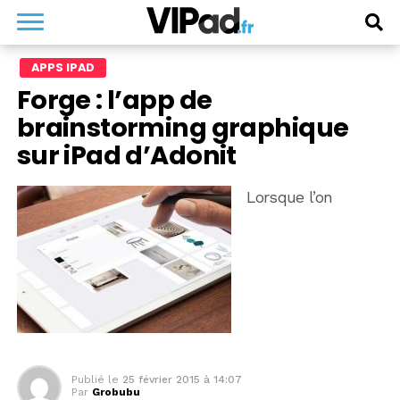
APPS IPAD
Forge : l’app de
brainstorming graphique
sur iPad d’Adonit
Lorsque l’on
Publié le
25 février 2015 à 14:07
Par
Grobubu