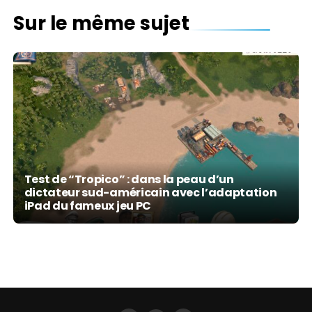
Sur le même sujet
Test de “Tropico” : dans la peau d’un
Tropico : gérez votre propre paradis tropical,
dictateur sud-américain avec l’adaptation
Venu du PC et adapté à l’iPad, voici Project
maintenant disponible sur iPad, avant une
iPad du fameux jeu PC
Highrise, jeu de gestion d’immeuble dans la
version iPhone (vidéos)
pure tradition du genre