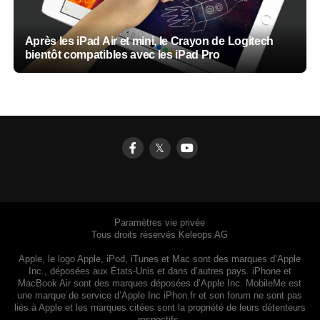
Après les iPad Air et mini, le Crayon de Logitech
bientôt compatibles avec les iPad Pro
𝕏
Paramètres vie privée
Tous droits réservés Keleops AG
Apple, le logo Apple, iPod, iTunes et Mac sont des marques d’Apple
Inc., déposées aux États-Unis et dans d’autres pays. iPhone et
MacBook Air sont des marques déposées d’Apple Inc. MobileMe est
une marque de service d’Apple Inc iPhon.fr et son forum ne sont pas
liés à Apple et les marques citées sont la propriété de leurs détenteurs
respectifs.