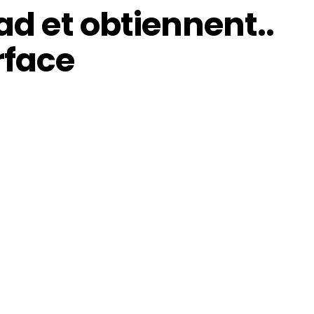
ad et obtiennent..
rface