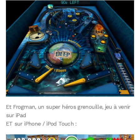
Et Frogman, un super héros grenouille, jeu à venir
sur iPad
ET sur iPhone / iPod Touch :