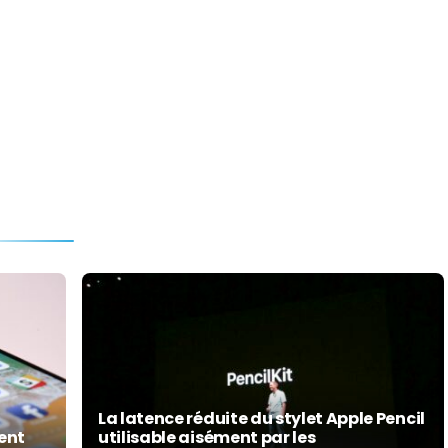
La latence réduite du stylet Apple Pencil
ment
utilisable aisément par les