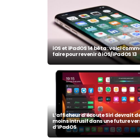
iOS et iPadOS 14 bêta : voici com
faire pour revenir à iOS/iPadOS 13
L’afficheur d’écoute Siri devrait d
moins intrusif dans une future ver
d’iPadOS