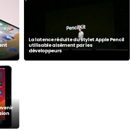
La latence réduite du stylet Apple Pencil
ment
utilisable aisément par les
développeurs
evenir
sion