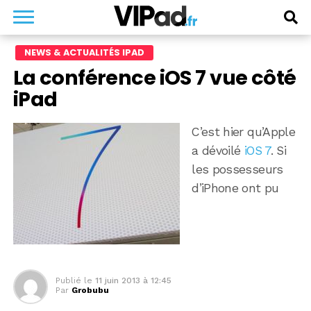
NEWS & ACTUALITÉS IPAD
La conférence iOS 7 vue côté
iPad
C’est hier qu’Apple
a dévoilé
iOS 7
. Si
les possesseurs
d’iPhone ont pu
Publié le
11 juin 2013 à 12:45
Par
Grobubu