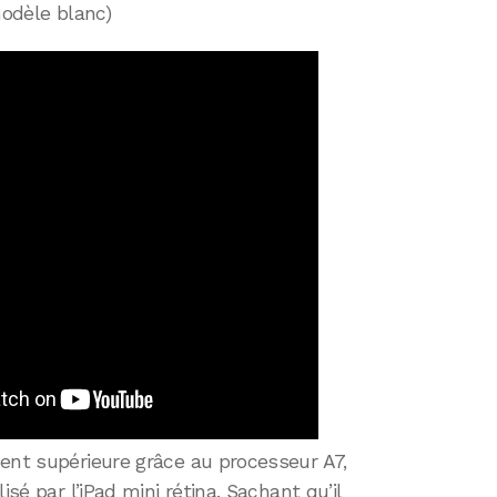
modèle blanc)
ment supérieure grâce au processeur A7,
isé par l’iPad mini rétina. Sachant qu’il