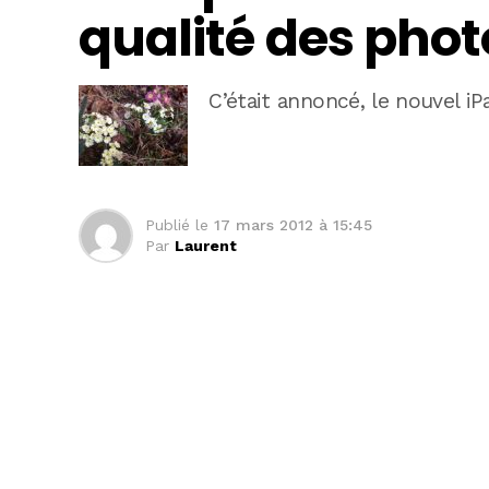
qualité des pho
C’était annoncé, le nouvel iP
Publié le
17 mars 2012 à 15:45
Par
Laurent