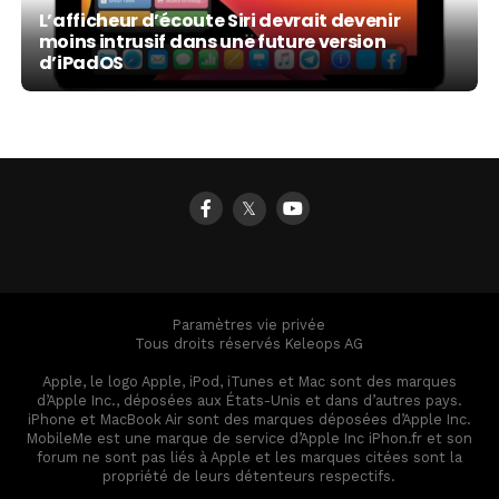
L’afficheur d’écoute Siri devrait devenir
moins intrusif dans une future version
d’iPadOS
𝕏
Paramètres vie privée
Tous droits réservés Keleops AG
Apple, le logo Apple, iPod, iTunes et Mac sont des marques
d’Apple Inc., déposées aux États-Unis et dans d’autres pays.
iPhone et MacBook Air sont des marques déposées d’Apple Inc.
MobileMe est une marque de service d’Apple Inc iPhon.fr et son
forum ne sont pas liés à Apple et les marques citées sont la
propriété de leurs détenteurs respectifs.