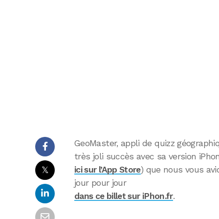
GeoMaster, appli de quizz géographiq
très joli succès avec sa version iPhon
𝕏
ici sur l’App Store
) que nous vous avi
jour pour jour
dans ce billet sur iPhon.fr
.