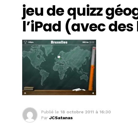
jeu de quizz gé
l’iPad (avec des 
Publié le
18 octobre 2011 à 16:30
Par
JCSatanas