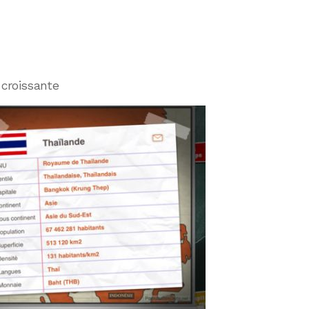
n
 croissante