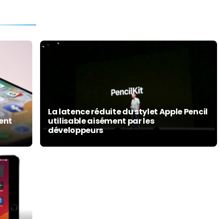
La latence réduite du stylet Apple Pencil
ment
utilisable aisément par les
développeurs