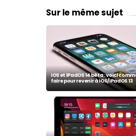
Sur le même sujet
iOS et iPadOS 14 bêta : voici com
faire pour revenir à iOS/iPadOS 13