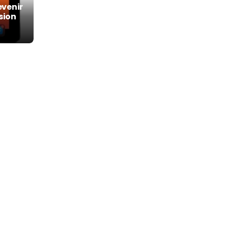
evenir
sion