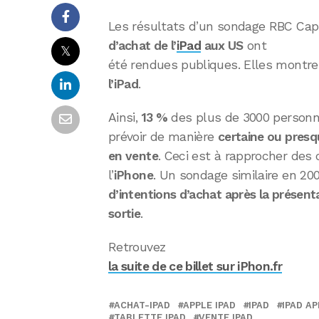
Les résultats d’un sondage RBC Cap
d’achat de l’
iPad
aux US
ont
𝕏
été rendues publiques. Elles montr
l’iPad
.
Ainsi,
13 %
des plus de 3000 personn
prévoir de manière
certaine ou presqu
en vente
. Ceci est à rapprocher des 
l’
iPhone
. Un sondage similaire en 20
d’intentions d’achat après la présenta
sortie
.
Retrouvez
la suite de ce billet sur iPhon.fr
ACHAT-IPAD
APPLE IPAD
IPAD
IPAD AP
TABLETTE IPAD
VENTE IPAD