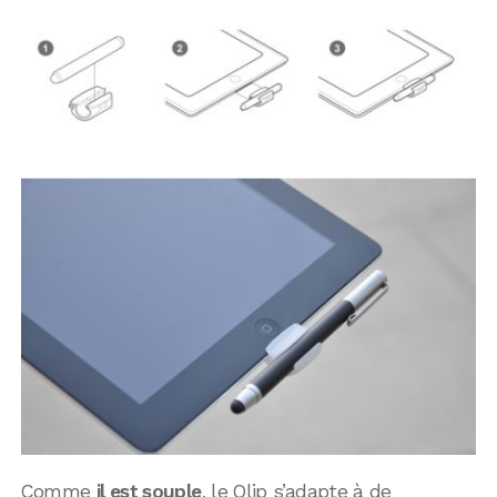
Comme
il est souple
, le Qlip s’adapte à de