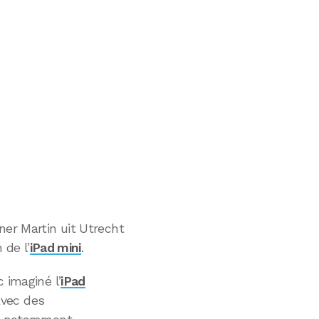
ner Martin uit Utrecht
 de l’
iPad mini
.
 imaginé l’
iPad
vec des