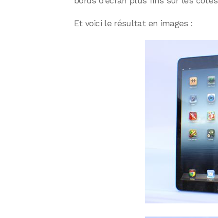
bords d’écran plus fins sur les côt
Et voici le résultat en images :