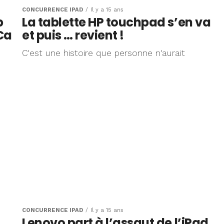
CONCURRENCE IPAD
Il y a 15 ans
b
La tablette HP touchpad s’en va
Ca
et puis … revient !
C'est une histoire que personne n'aurait
CONCURRENCE IPAD
Il y a 15 ans
.
Lenovo part à l’assaut de l’iPad…