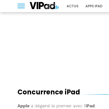
ACTUS
APPS IPAD
Concurrence iPad
Apple
a dégainé le premier avec l’
iPad
.