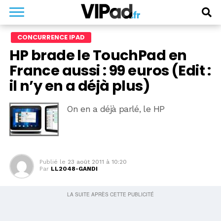
CONCURRENCE IPAD
HP brade le TouchPad en
France aussi : 99 euros (Edit :
il n’y en a déjà plus)
On en a déjà parlé, le HP
Publié le
23 août 2011 à 10:20
Par
LL2048-GANDI