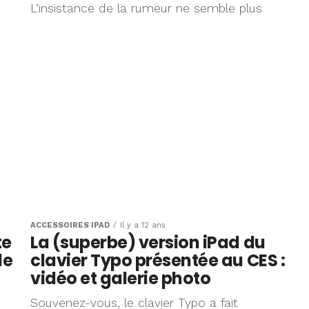
L’insistance de la rumeur ne semble plus
ACCESSOIRES IPAD
Il y a 12 ans
te
La (superbe) version iPad du
le
clavier Typo présentée au CES :
vidéo et galerie photo
Souvenez-vous, le clavier Typo a fait