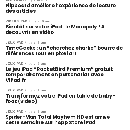
APPS IPAD
Il y a 16 ans
Flipboard améliore l’expérience de lecture
des articles
VIDÉOS IPAD
Il y a 16 ans
Bientôt sur votre iPad : le Monopoly ! A
découvrir en vidéo
JEUX IPAD
Il y a 16 ans
TimeGeeks : un “cherchez charlie” bourré de
références tout en pixel art
JEUX IPAD
Il y a 16 ans
Le jeu iPad “RocketBird Premium” gratuit
temporairement en partenariat avec
VIPad.fr
JEUX IPAD
Il y a 16 ans
Transformez votre iPad en table de baby-
foot (video)
JEUX IPAD
Il y a 16 ans
Spider-Man Total Mayhem HD est arrivé
cette semaine sur l’App Store iPad