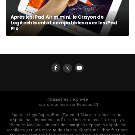
Après les iPad Air et mini, le Crayon de
Logitech bientôt compatibles avec les iPad
Pro
𝕏
Paramètres vie privée
Tous droits réservés Keleops AG
Apple, le logo Apple, iPod, iTunes et Mac sont des marques
d’Apple Inc., déposées aux États-Unis et dans d’autres pays.
iPhone et MacBook Air sont des marques déposées d’Apple Inc.
MobileMe est une marque de service d’Apple Inc iPhon.fr et son