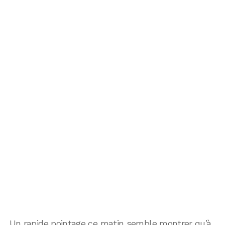
Un rapide pointage ce matin semble montrer qu’à