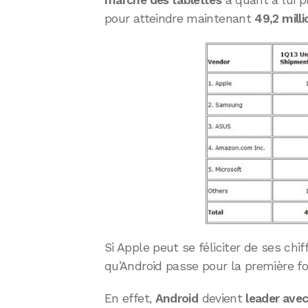
marché des tablettes
a quant à lui 
pour atteindre maintenant
49,2 milli
Si Apple peut se féliciter de ses chif
qu’Android passe pour la première fo
En effet,
Android
devient
leader ave