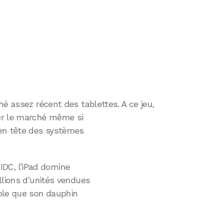
hé assez récent des tablettes. A ce jeu,
er le marché même si
 en tête des systèmes
d’IDC, l’iPad domine
llions d’unités vendues
ble que son dauphin