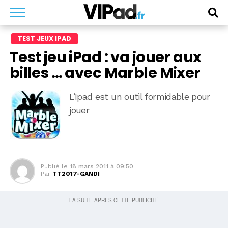
TEST JEUX IPAD
Test jeu iPad : va jouer aux
billes … avec Marble Mixer
L’Ipad est un outil formidable pour
jouer
Publié le
18 mars 2011 à 09:50
Par
TT2017-GANDI