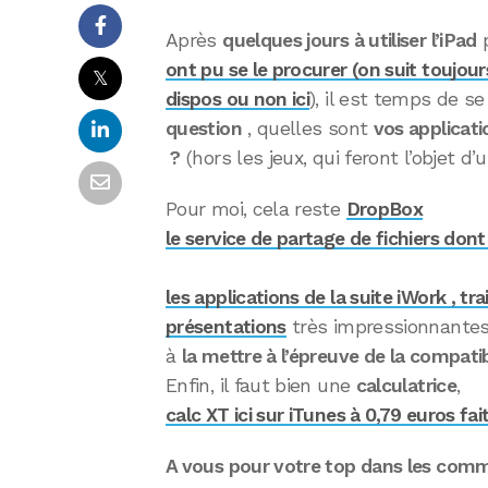
Après
quelques jours à utiliser l’iPad
p
ont pu se le procurer (on suit toujour
𝕏
dispos ou non ici
), il est temps de s
question
, quelles sont
vos applicati
?
(hors les jeux, qui feront l’objet d’u
Pour moi, cela reste
DropBox
le service de partage de fichiers dont 
les applications de la suite iWork , t
présentations
très impressionnantes
à
la mettre à l’épreuve de la compatib
Enfin, il faut bien une
calculatrice
,
calc XT ici sur iTunes à 0,79 euros fait
A vous pour votre top dans les comm