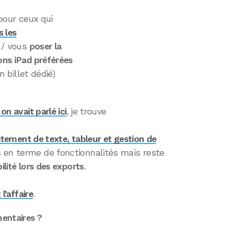
our ceux qui
s les
e / vous
poser la
ons iPad préférées
n billet dédié)
on avait parlé ici
, je trouve
raitement de texte, tableur et gestion de
 en terme de fonctionnalités mais reste
ilité lors des exports
.
 l’affaire
.
entaires ?