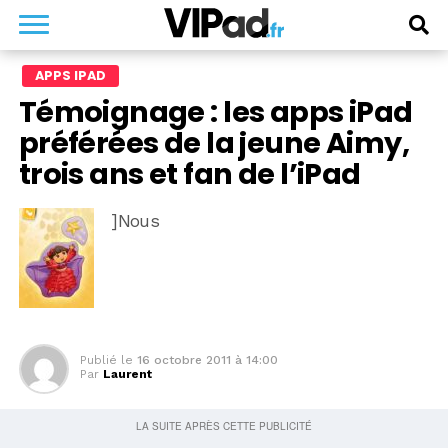
APPS IPAD
Témoignage : les apps iPad
préférées de la jeune Aimy,
trois ans et fan de l’iPad
]Nous
Publié le
16 octobre 2011 à 14:00
Par
Laurent