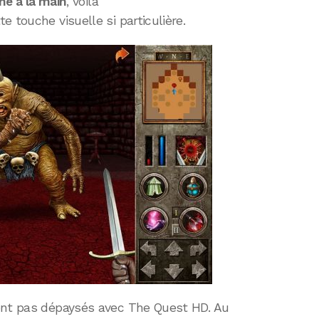
né à la main
, voilà
 touche visuelle si particulière.
ont pas dépaysés avec The Quest HD. Au