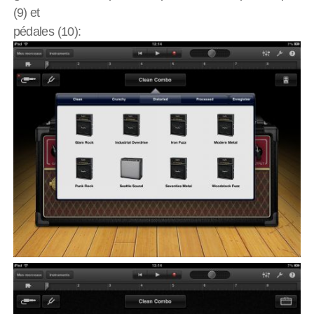
(9) et
pédales (10):