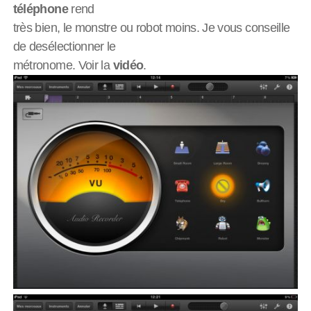
téléphone
rend
très bien, le monstre ou robot moins. Je vous conseille
de desélectionner le
métronome. Voir la
vidéo
.