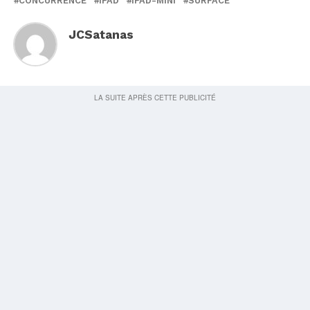
CONCURRENCE
IPAD
IPAD-MINI
SURFACE
JCSatanas