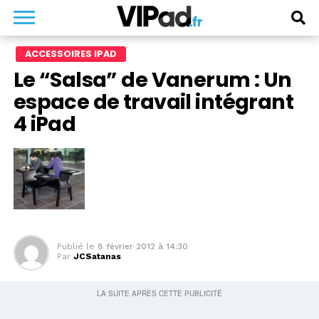
ACCESSOIRES IPAD
Le “Salsa” de Vanerum : Un
espace de travail intégrant
4 iPad
Publié le
8 février 2012 à 14:30
Par
JCSatanas