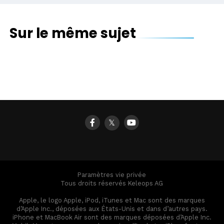
Sur le même sujet
Ajouter de la mémoire à l’iPhone/iPad : 26 clés,
Extension de garantie sur les premiers
lecteurs, disques durs, et mémoires flash Wi-
claviers Apple pour iPad Pro
Le nouvel iPad Pro arrive : voici des
Fi … (Màj)
protections déjà disponibles
𝕏
Paramètres vie privée
Tous droits réservés Keleops AG
Apple, le logo Apple, iPod, iTunes et Mac sont des marques
d’Apple Inc., déposées aux États-Unis et dans d’autres pays.
iPhone et MacBook Air sont des marques déposées d’Apple Inc.