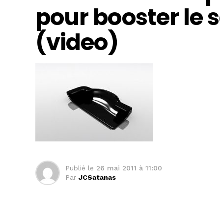
pour booster le 
(video)
Publié le
26 mai 2011 à 11:00
Par
JCSatanas