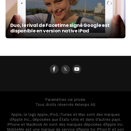
Duo, le rival de Facetime signé Google est
disponible en version native iPad
𝕏
Paramètres vie privée
Tous droits réservés Keleops AG
Apple, le logo Apple, iPod, iTunes et Mac sont des marques
d’Apple Inc., déposées aux États-Unis et dans d’autres pays.
iPhone et MacBook Air sont des marques déposées d’Apple Inc.
MobileMe est une marque de service d’Apple Inc iPhon.fr et son