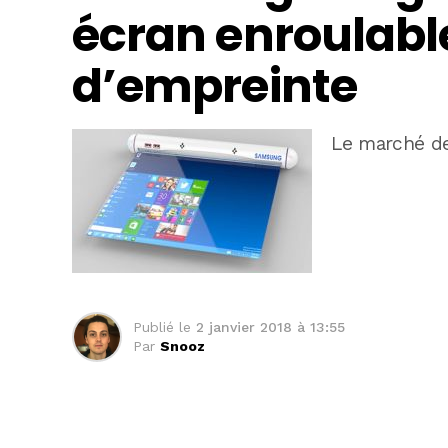
écran enroulable
d’empreinte
Le marché d
Publié le
2 janvier 2018 à 13:55
Par
Snooz