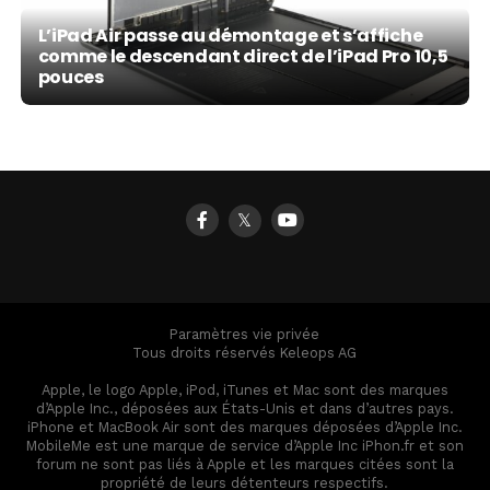
L’iPad Air passe au démontage et s’affiche
comme le descendant direct de l’iPad Pro 10,5
pouces
𝕏
Paramètres vie privée
Tous droits réservés Keleops AG
Apple, le logo Apple, iPod, iTunes et Mac sont des marques
d’Apple Inc., déposées aux États-Unis et dans d’autres pays.
iPhone et MacBook Air sont des marques déposées d’Apple Inc.
MobileMe est une marque de service d’Apple Inc iPhon.fr et son
forum ne sont pas liés à Apple et les marques citées sont la
propriété de leurs détenteurs respectifs.