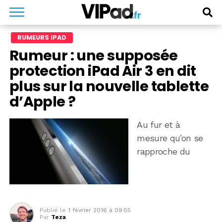
RUMEURS IPAD
Rumeur : une supposée
protection iPad Air 3 en dit
plus sur la nouvelle tablette
d’Apple ?
Au fur et à
mesure qu’on se
rapproche du
Publié le
1 février 2016 à 09:55
Par
Teza