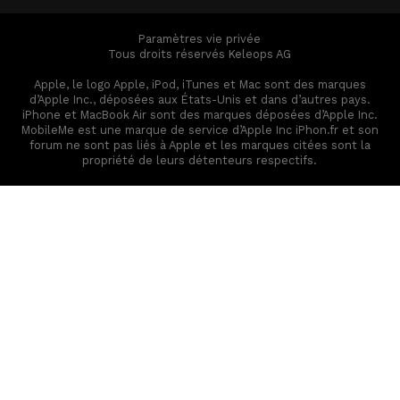
Paramètres vie privée
Tous droits réservés Keleops AG
Apple, le logo Apple, iPod, iTunes et Mac sont des marques
d’Apple Inc., déposées aux États-Unis et dans d’autres pays.
iPhone et MacBook Air sont des marques déposées d’Apple Inc.
MobileMe est une marque de service d’Apple Inc iPhon.fr et son
forum ne sont pas liés à Apple et les marques citées sont la
propriété de leurs détenteurs respectifs.