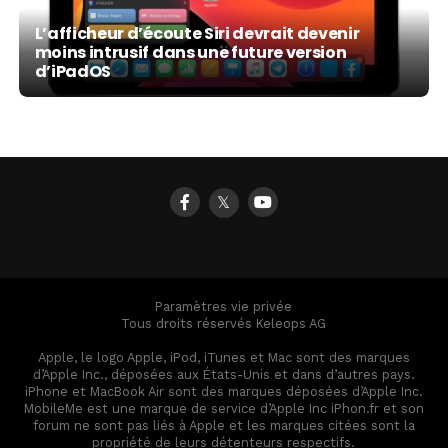
L’afficheur d’écoute Siri devrait devenir
moins intrusif dans une future version
d’iPadOS
𝕏
Paramètres vie privée
Tous droits réservés Keleops AG
Apple, le logo Apple, iPod, iTunes et Mac sont des marques
d’Apple Inc., déposées aux États-Unis et dans d’autres pays.
iPhone et MacBook Air sont des marques déposées d’Apple Inc.
MobileMe est une marque de service d’Apple Inc iPhon.fr et son
forum ne sont pas liés à Apple et les marques citées sont la
propriété de leurs détenteurs respectifs.